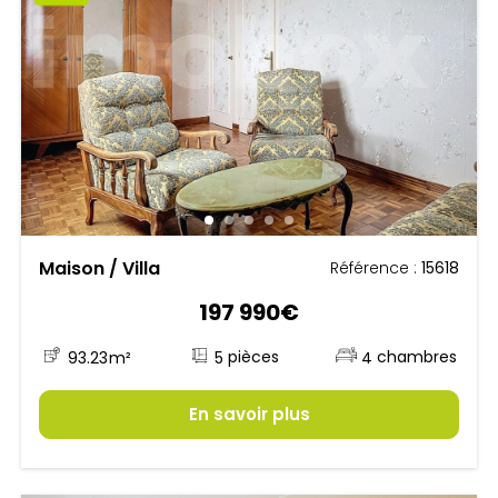
Maison / Villa
Référence :
15618
197 990€
5
93.23
m²
4
En savoir plus