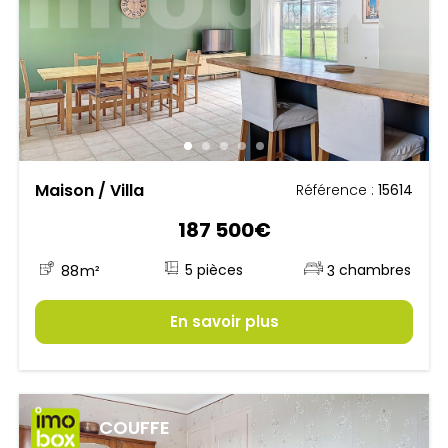
Maison / Villa
Référence :
15614
187 500€
5
88
m²
3
En savoir plus
COUFFE