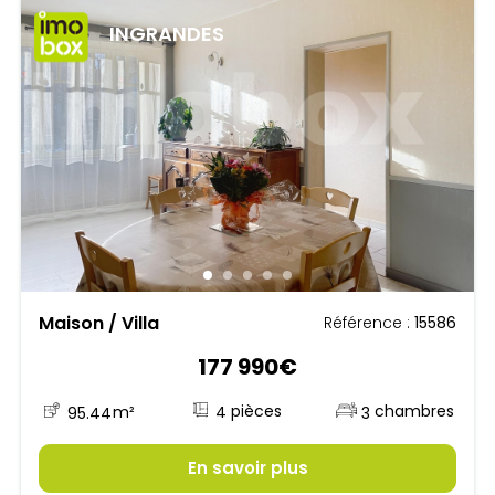
INGRANDES
Maison / Villa
Référence :
15586
177 990€
4
95.44
m²
3
En savoir plus