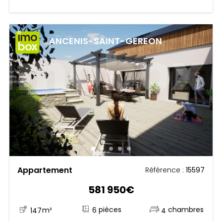
ANCENIS-SAINT-GEREON
Appartement
Référence :
15597
581 950€
6
147
m²
4