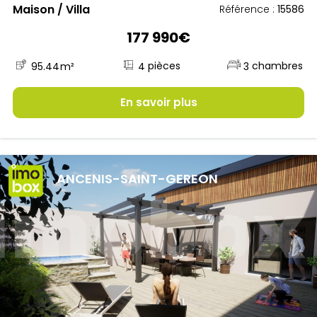
Maison / Villa
Référence :
15586
177 990€
4
95.44
m²
3
En savoir plus
ANCENIS-SAINT-GEREON