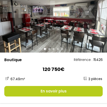
Boutique
Référence :
15426
120 750€
3
67.49
m²
En savoir plus