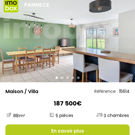
PANNECE
Maison / Villa
Référence :
15614
187 500€
5
88
m²
3
En savoir plus