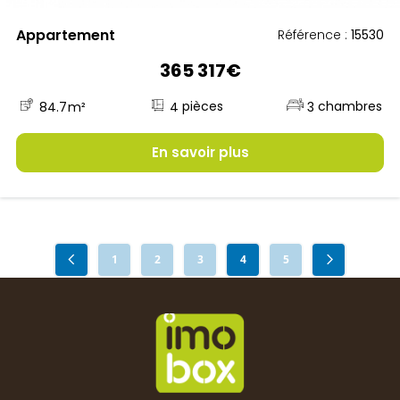
Appartement
Référence :
15530
365 317€
4
84.7
m²
3
En savoir plus
1
2
3
4
5