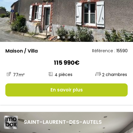
Maison / Villa
Référence :
15590
115 990€
4
77
m²
2
En savoir plus
SAINT-LAURENT-DES-AUTELS