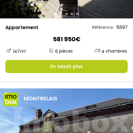
Appartement
Référence :
15597
581 950€
6
147
m²
4
En savoir plus
MONTRELAIS