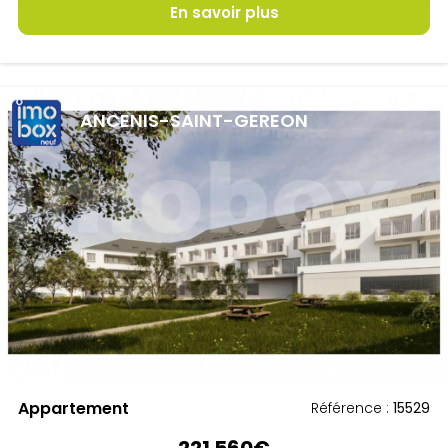
En savoir plus
ANCENIS-SAINT-GEREON
Appartement
Référence :
15529
221 560€