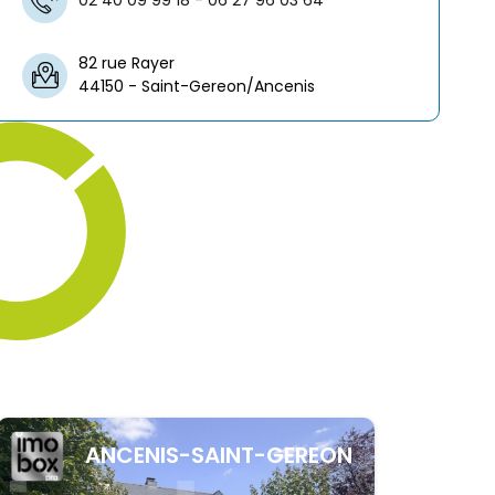
02 40 09 99 18 - 06 27 96 03 64
82 rue Rayer
44150 - Saint-Gereon/Ancenis
ANCENIS-SAINT-GEREON