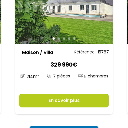
Maison / Villa
Référence :
15787
329 990€
7
214
m²
5
En savoir plus