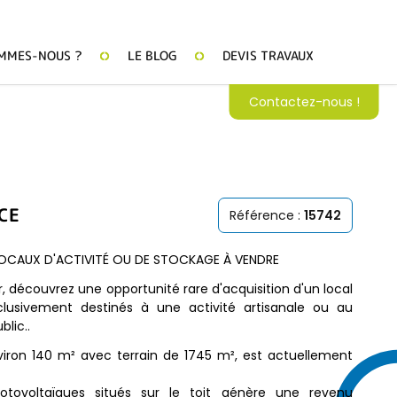
MMES-NOUS ?
LE BLOG
DEVIS TRAVAUX
Contactez-nous !
CE
Référence :
15742
OCAUX D'ACTIVITÉ OU DE STOCKAGE À VENDRE
 découvrez une opportunité rare d'acquisition d'un local
clusivement destinés à une activité artisanale ou au
lic..
viron 140 m² avec terrain de 1745 m², est actuellement
tovoltaïques situés sur le toit génère une revenu