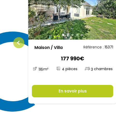
Maison / Villa
:
15743
Référence :
15371
177 990€
4
116
m²
3
En savoir plus