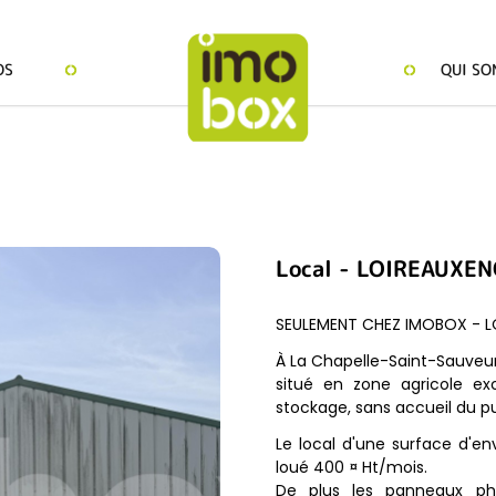
OS
QUI SO
Local
-
LOIREAUXEN
SEULEMENT CHEZ IMOBOX - L
À La Chapelle-Saint-Sauveur,
situé en zone agricole ex
stockage, sans accueil du pub
Le local d'une surface d'en
loué 400 ¤ Ht/mois.
De plus les panneaux pho