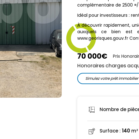
complémentaire de 2500 ¤/
Idéal pour investisseurs : re
À découvrir rapidement, uni
auxquels ce bien est ex
www.georisques.gouv.fr Con
70 000€
Prix Honorai
Honoraires charges acqu
Simulez votre prêt immobilie
Nombre de pièce
Surface :
140
m²