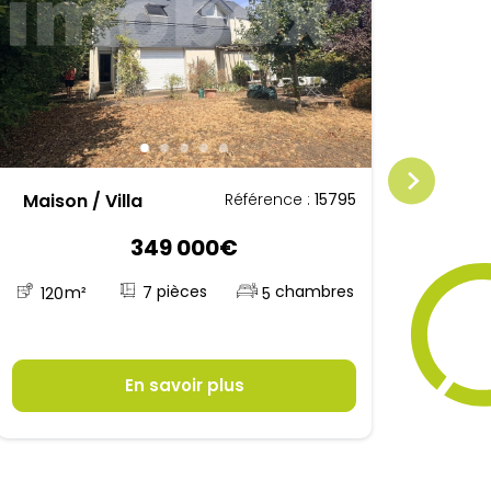
Maison / Villa
Mais
Référence :
15795
349 000€
7
120
m²
5
12
En savoir plus