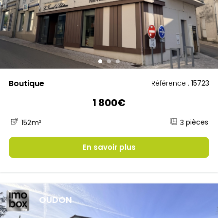
Boutique
Référence :
15723
1 800€
3
152
m²
En savoir plus
OUDON