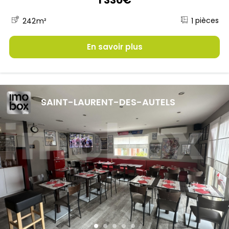
1
242
m²
En savoir plus
SAINT-LAURENT-DES-AUTELS