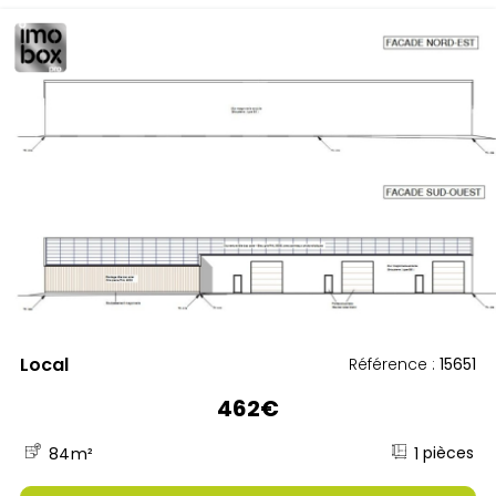
COUFFE
Local
Référence :
15651
462€
1
84
m²