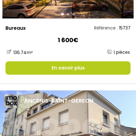
Bureaux
Référence :
15737
1 600€
1
136.74
m²
En savoir plus
ANCENIS-SAINT-GEREON