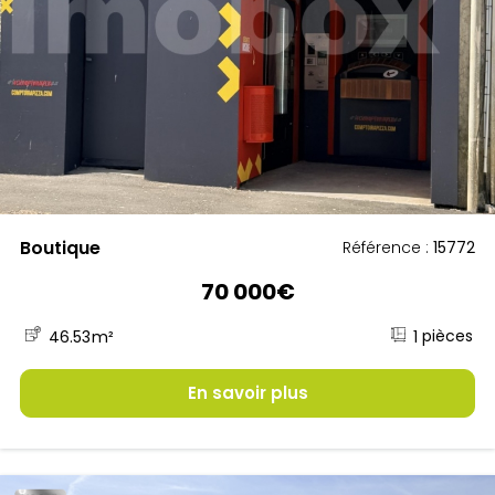
Boutique
Référence :
15772
70 000€
1
46.53
m²
En savoir plus