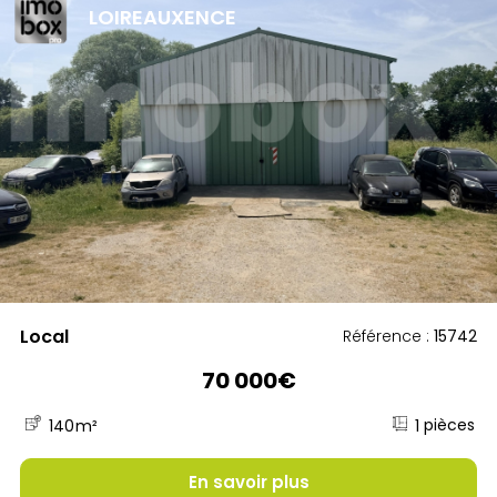
LOIREAUXENCE
Local
Référence :
15742
70 000€
1
140
m²
En savoir plus