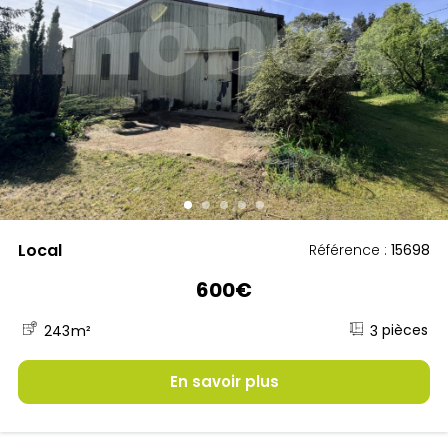
Local
Référence :
15698
600€
3
243
m²
En savoir plus