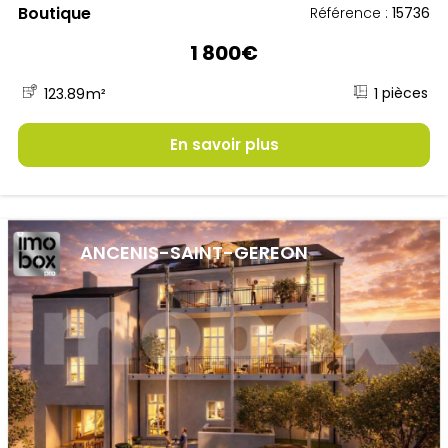
Boutique
Référence :
15736
1 800€
1
123.89
m²
En savoir plus
ANCENIS-SAINT-GEREON