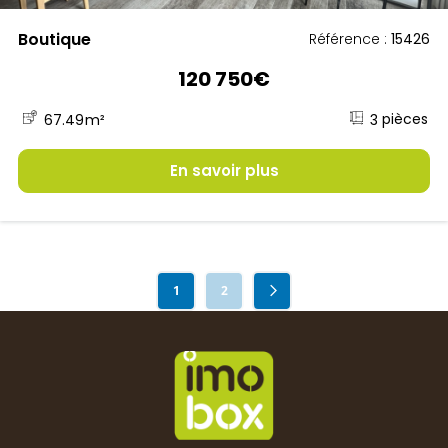
Boutique
Référence :
15426
120 750€
3
67.49
m²
En savoir plus
1
2