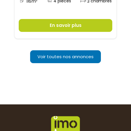
4
116
m²
3
En savoir plus
Voir toutes nos annonces