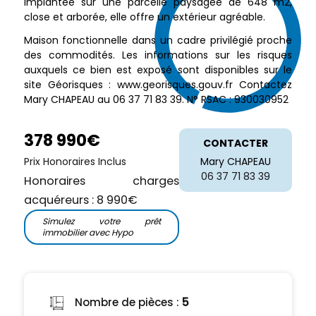
Implantée sur une parcelle paysagée de 648 m2,
close et arborée, elle offre un extérieur agréable.
Maison fonctionnelle dans un cadre privilégié proche
des commodités. Les informations sur les risques
auxquels ce bien est exposé sont disponibles sur le
site Géorisques : www.georisques.gouv.fr Contactez
Mary CHAPEAU au 06 37 71 83 39. N° RSAC : 930030952
378 990€
CONTACTER
Prix Honoraires Inclus
Mary CHAPEAU
06 37 71 83 39
Honoraires charges
acquéreurs : 8 990€
Simulez votre prêt
immobilier avec Hypo
Nombre de pièces :
5