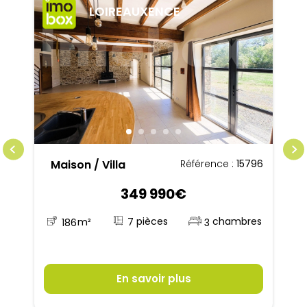
LOIREAUXENCE
Maison / Villa
Référence :
15796
349 990€
7
186
m²
3
En savoir plus