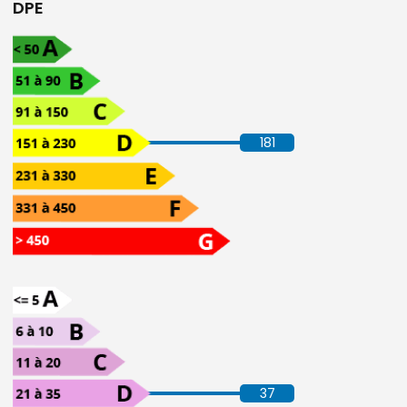
DPE
181
37