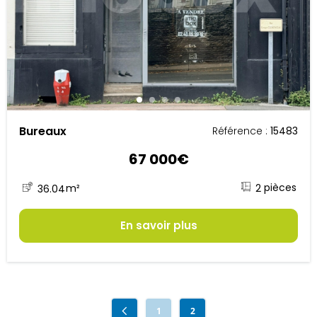
Bureaux
Référence :
15483
67 000€
2
36.04
m²
En savoir plus
1
2