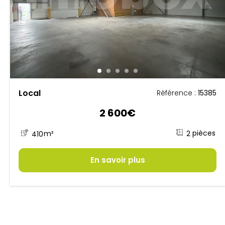
Local
Référence :
15385
2 600€
2
410
m²
En savoir plus