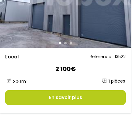
Local
Référence :
13522
2 100€
1
300
m²
En savoir plus