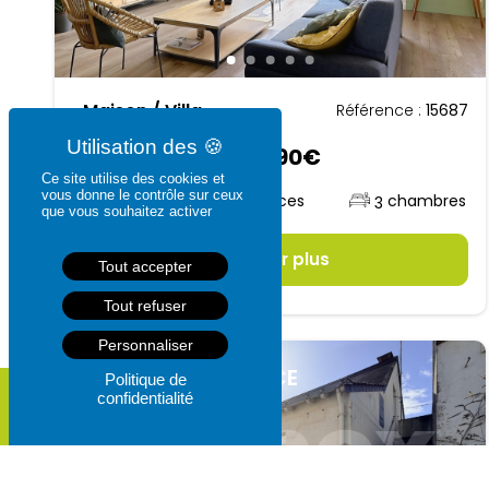
Maison / Villa
Référence :
15687
329 990€
Ce site utilise des cookies et
vous donne le contrôle sur ceux
6
129.64
m²
3
que vous souhaitez activer
En savoir plus
Tout accepter
Tout refuser
Personnaliser
LOIREAUXENCE
Politique de
confidentialité