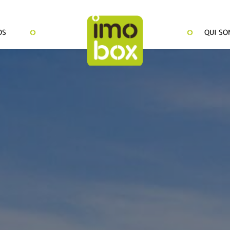
OS
QUI SO