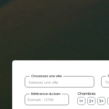
To
1+
2+
3+