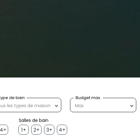
us les types de maison
Max
4+
1+
2+
3+
4+