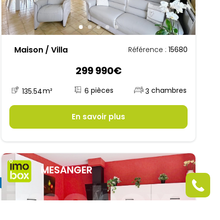
Maison / Villa
Référence :
15680
299 990€
6
135.54
m²
3
En savoir plus
MESANGER