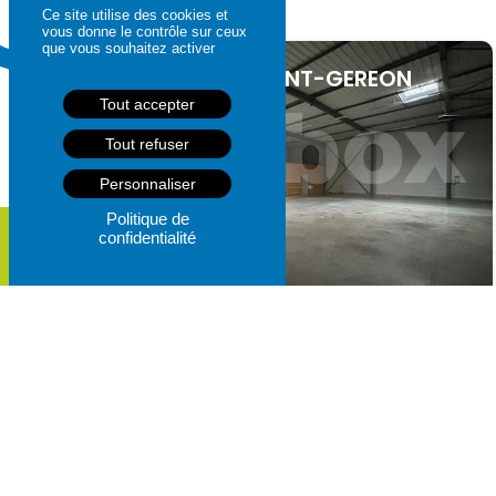
Ce site utilise des cookies et
vous donne le contrôle sur ceux
que vous souhaitez activer
ANCENIS-SAINT-GEREON
Tout accepter
Tout refuser
Personnaliser
Politique de
confidentialité
Local
Référence :
15385
2 600€
2
410
m²