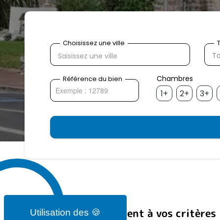
To
1+
2+
3+
13 Biens correspondent à vos critères