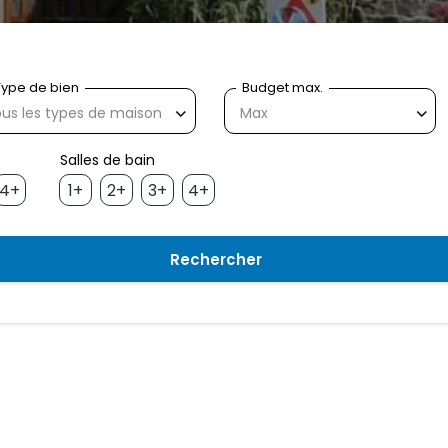
us les types de maison
Max
4+
1+
2+
3+
4+
Rechercher