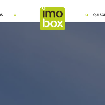
OS
QUI SO