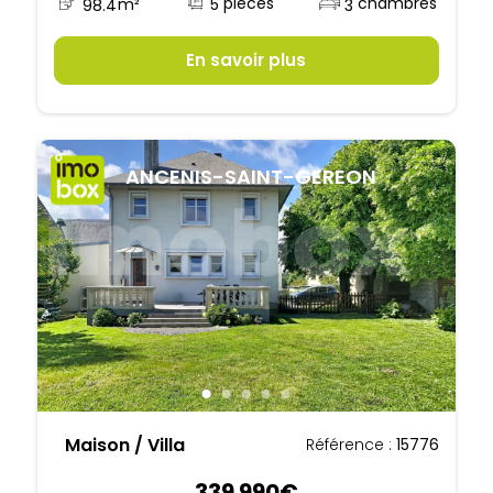
5
98.4
m²
3
En savoir plus
ANCENIS-SAINT-GEREON
Maison / Villa
Référence :
15776
339 990€