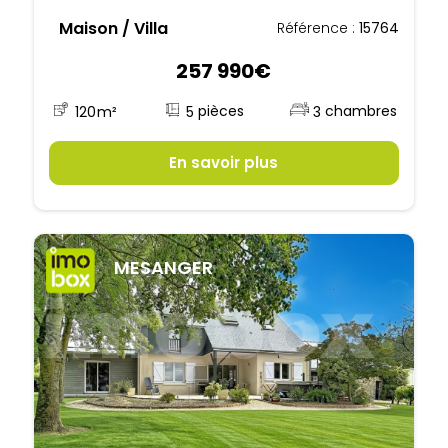
Maison / Villa
Référence :
15764
257 990€
5
120
m²
3
En savoir plus
MESANGER