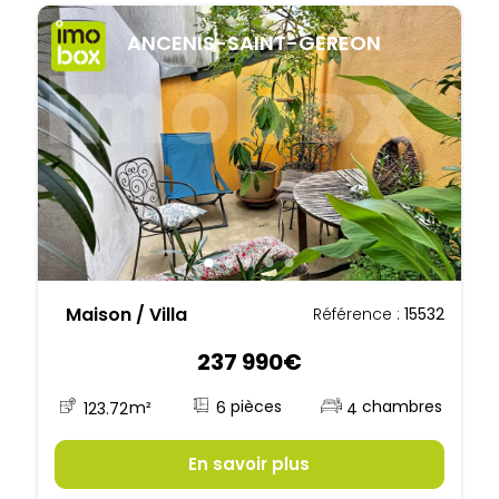
ANCENIS-SAINT-GEREON
Maison / Villa
Référence :
15532
237 990€
6
123.72
m²
4
En savoir plus