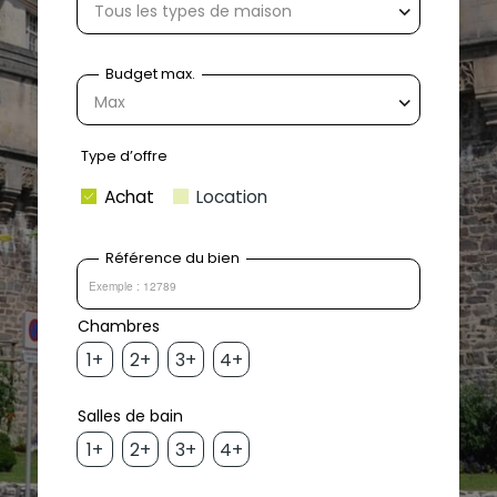
Tous les types de maison
Max
Achat
Location
1+
2+
3+
4+
1+
2+
3+
4+