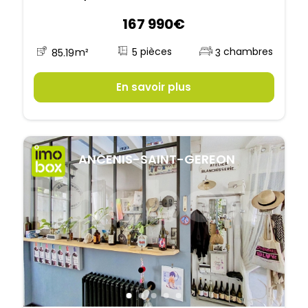
167 990€
5
85.19
m²
3
En savoir plus
ANCENIS-SAINT-GEREON