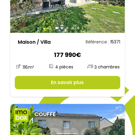
Maison / Villa
Référence :
15371
177 990€
4
116
m²
3
En savoir plus
COUFFE