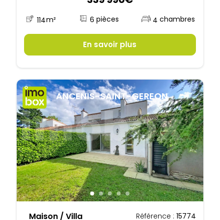
6
114
m²
4
En savoir plus
ANCENIS-SAINT-GEREON
Maison / Villa
Référence :
15774