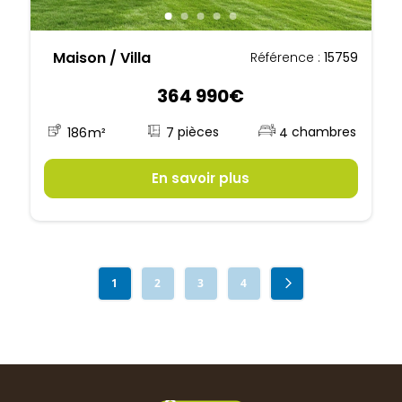
Maison / Villa
Référence :
15759
364 990€
7
186
m²
4
En savoir plus
1
2
3
4