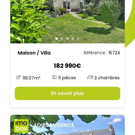
Maison / Villa
Référence :
15724
182 990€
5
119.07
m²
3
En savoir plus
LOIREAUXENCE