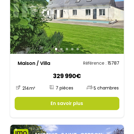
Maison / Villa
Référence :
15787
329 990€
7
214
m²
5
En savoir plus