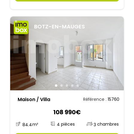
BOTZ-EN-MAUGES
Maison / Villa
Référence :
15760
108 990€
4
84.4
m²
3