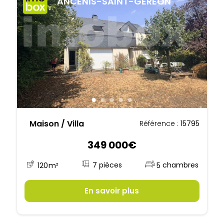
ANCENIS-SAINT-GEREON
Maison / Villa
Référence :
15795
349 000€
7
120
m²
5
En savoir plus