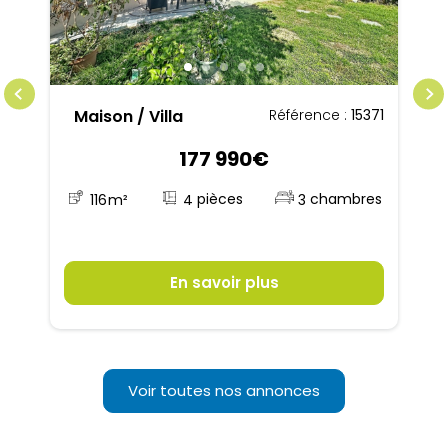
Maison / Villa
Référence :
15371
177 990€
4
116
m²
3
En savoir plus
Voir toutes nos annonces