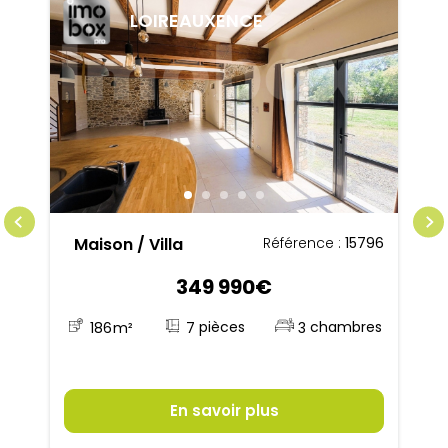
LOIREAUXENCE
Maison / Villa
Référence :
15796
349 990€
7
186
m²
3
En savoir plus